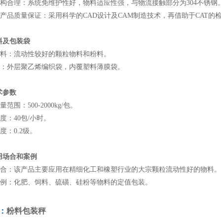
械结构合理：系统免维护性好，物料适应性强，与物流接触部分为304不锈钢
定的产品质量保证：采用科学的CAD设计及CAM制造技术，再借助于CAT
料及包装袋
装物料：流动性较好的颗粒物料和粉料。
装袋：外层聚乙烯编织袋，内覆塑料薄膜袋。
术参数
量范围：500-2000kg/包。
速度：40包/小时。
精度：0.2级。
用场合和案例
用场合：该产品主要应用在精细化工和橡塑行业的大宗颗粒流动性好的物料。
型案例：化肥、饲料、硫磺、硅粉等物料的定值包装。
：
粉料包装秤