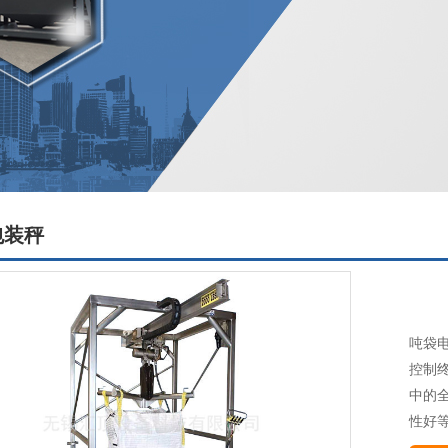
包装秤
吨袋
控制
中的
性好