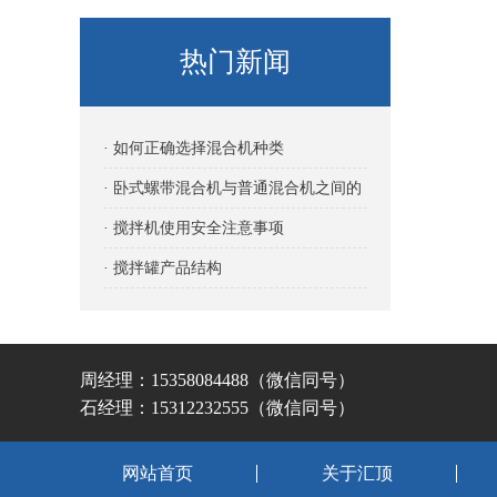
热门新闻
· 如何正确选择混合机种类
· 卧式螺带混合机与普通混合机之间的
差异
· 搅拌机使用安全注意事项
· 搅拌罐产品结构
周经理：15358084488（微信同号）
石经理：15312232555（微信同号）
网站首页
关于汇顶